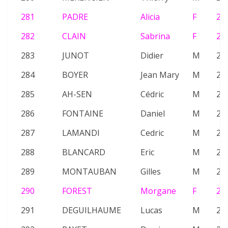
281
PADRE
Alicia
F
26
282
CLAIN
Sabrina
F
20
283
JUNOT
Didier
M
21
284
BOYER
Jean Mary
M
20
285
AH-SEN
Cédric
M
21
286
FONTAINE
Daniel
M
24
287
LAMANDI
Cedric
M
20
288
BLANCARD
Eric
M
21
289
MONTAUBAN
Gilles
M
22
290
FOREST
Morgane
F
23
291
DEGUILHAUME
Lucas
M
23