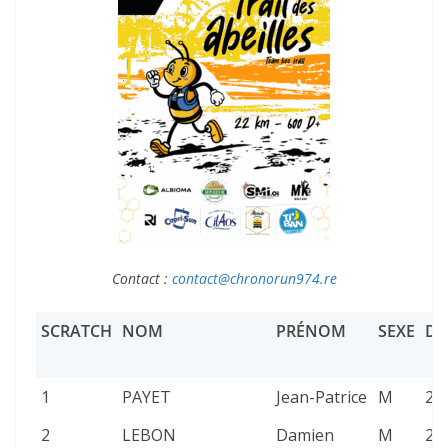
Contact :
contact@chronorun974.re
SCRATCH
NOM
PRÉNOM
SEXE
DO
1
PAYET
Jean-Patrice
M
26
2
LEBON
Damien
M
26