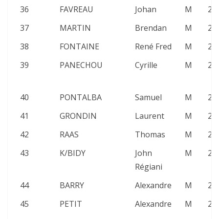
36
FAVREAU
Johan
M
25
37
MARTIN
Brendan
M
23
38
FONTAINE
René Fred
M
25
39
PANECHOU
Cyrille
M
25
40
PONTALBA
Samuel
M
23
41
GRONDIN
Laurent
M
23
42
RAAS
Thomas
M
26
43
K/BIDY
John
M
20
Régiani
44
BARRY
Alexandre
M
20
45
PETIT
Alexandre
M
23