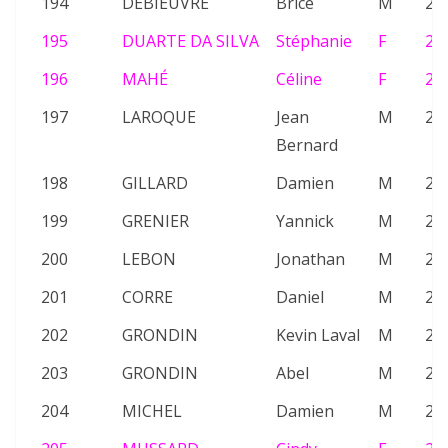
194
DEBIEUVRE
Brice
M
24
195
DUARTE DA SILVA
Stéphanie
F
23
196
MAHÉ
Céline
F
25
197
LAROQUE
Jean
M
22
Bernard
198
GILLARD
Damien
M
26
199
GRENIER
Yannick
M
20
200
LEBON
Jonathan
M
21
201
CORRE
Daniel
M
21
202
GRONDIN
Kevin Laval
M
22
203
GRONDIN
Abel
M
23
204
MICHEL
Damien
M
26