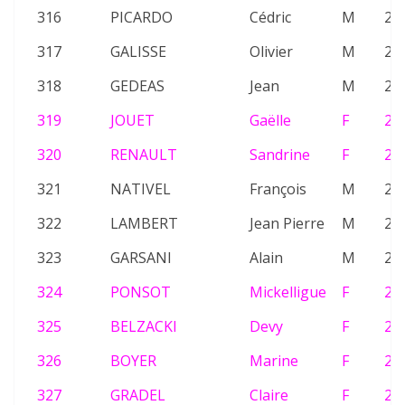
316
PICARDO
Cédric
M
26
317
GALISSE
Olivier
M
26
318
GEDEAS
Jean
M
25
319
JOUET
Gaëlle
F
24
320
RENAULT
Sandrine
F
24
321
NATIVEL
François
M
23
322
LAMBERT
Jean Pierre
M
23
323
GARSANI
Alain
M
21
324
PONSOT
Mickelligue
F
22
325
BELZACKI
Devy
F
26
326
BOYER
Marine
F
20
327
GRADEL
Claire
F
24