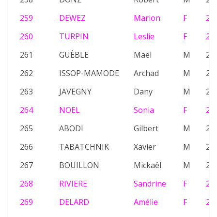
259
DEWEZ
Marion
F
24
260
TURPIN
Leslie
F
26
261
GUÈBLE
Maël
M
23
262
ISSOP-MAMODE
Archad
M
24
263
JAVEGNY
Dany
M
26
264
NOEL
Sonia
F
21
265
ABODI
Gilbert
M
20
266
TABATCHNIK
Xavier
M
25
267
BOUILLON
Mickaël
M
26
268
RIVIERE
Sandrine
F
23
269
DELARD
Amélie
F
25