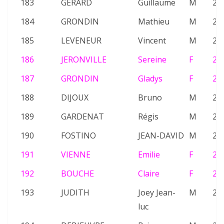
183
GERARD
Guillaume
M
20
184
GRONDIN
Mathieu
M
22
185
LEVENEUR
Vincent
M
22
186
JERONVILLE
Sereine
F
26
187
GRONDIN
Gladys
F
25
188
DIJOUX
Bruno
M
21
189
GARDENAT
Régis
M
26
190
FOSTINO
JEAN-DAVID
M
21
191
VIENNE
Emilie
F
20
192
BOUCHE
Claire
F
26
193
JUDITH
Joey Jean-
M
22
luc