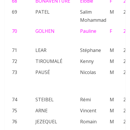
68
BONAVENTURE
Elodie
F
24
69
PATEL
Salim
M
20
Mohammad
70
GOLHEN
Pauline
F
20
71
LEAR
Stéphane
M
26
72
TIROUMALÉ
Kenny
M
21
73
PAUSÉ
Nicolas
M
20
74
STEIBEL
Rémi
M
26
75
ARNE
Vincent
M
21
76
JEZEQUEL
Romain
M
26