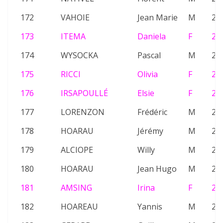
172
VAHOIE
Jean Marie
M
26
173
ITEMA
Daniela
F
23
174
WYSOCKA
Pascal
M
23
175
RICCI
Olivia
F
26
176
IRSAPOULLÉ
Elsie
F
22
177
LORENZON
Frédéric
M
20
178
HOARAU
Jérémy
M
26
179
ALCIOPE
Willy
M
26
180
HOARAU
Jean Hugo
M
24
181
AMSING
Irina
F
20
182
HOAREAU
Yannis
M
24