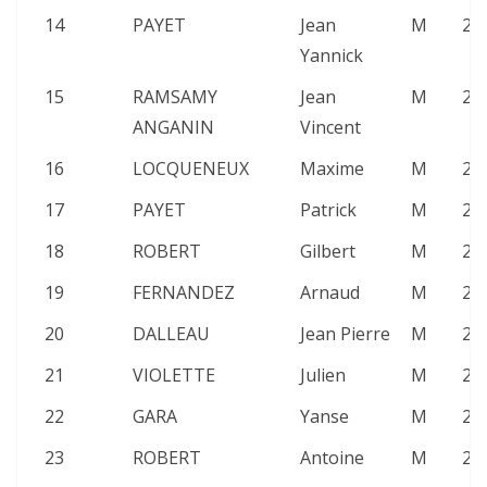
14
PAYET
Jean
M
21
Yannick
15
RAMSAMY
Jean
M
20
ANGANIN
Vincent
16
LOCQUENEUX
Maxime
M
23
17
PAYET
Patrick
M
25
18
ROBERT
Gilbert
M
26
19
FERNANDEZ
Arnaud
M
25
20
DALLEAU
Jean Pierre
M
25
21
VIOLETTE
Julien
M
25
22
GARA
Yanse
M
26
23
ROBERT
Antoine
M
24