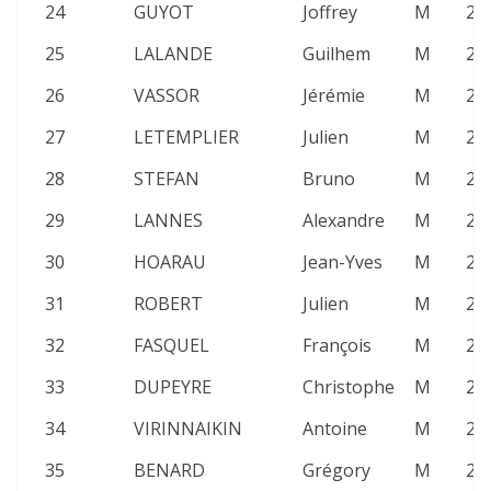
24
GUYOT
Joffrey
M
23
25
LALANDE
Guilhem
M
20
26
VASSOR
Jérémie
M
26
27
LETEMPLIER
Julien
M
23
28
STEFAN
Bruno
M
23
29
LANNES
Alexandre
M
23
30
HOARAU
Jean-Yves
M
25
31
ROBERT
Julien
M
26
32
FASQUEL
François
M
22
33
DUPEYRE
Christophe
M
26
34
VIRINNAIKIN
Antoine
M
20
35
BENARD
Grégory
M
20