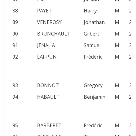
88
PAYET
Harry
M
25
89
VENEROSY
Jonathan
M
24
90
BRUNCHAULT
Gilbert
M
23
91
JENAHA
Samuel
M
25
92
LAI-PUN
Frédéric
M
20
93
BONNOT
Gregory
M
23
94
HABAULT
Benjamin
M
23
95
BARBERET
Frédéric
M
24