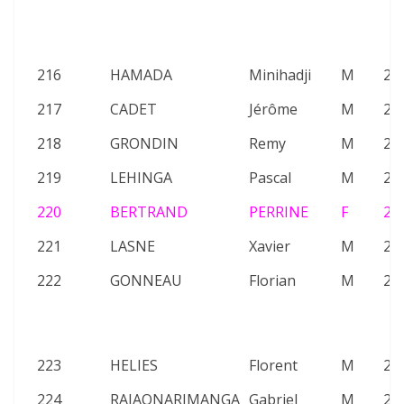
216
HAMADA
Minihadji
M
25
217
CADET
Jérôme
M
26
218
GRONDIN
Remy
M
20
219
LEHINGA
Pascal
M
26
220
BERTRAND
PERRINE
F
26
221
LASNE
Xavier
M
20
222
GONNEAU
Florian
M
21
223
HELIES
Florent
M
24
224
RAJAONARIMANGA
Gabriel
M
20