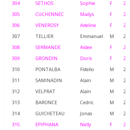
304
SETHOS
Sophie
F
24
305
CUCHENNEC
Mailys
F
24
306
VENEROSY
Adeline
F
24
307
TELLIER
Emmanuel
M
23
308
SERMANDE
Aidee
F
21
309
GRONDIN
Doris
F
20
310
PONTALBA
Fidelio
M
23
311
SAMINADIN
Alain
M
20
312
VELPRAT
Alain
M
21
313
BARONCE
Cedric
M
22
314
GUICHETEAU
Jonas
M
24
315
EPIPHANA
Nelly
F
26