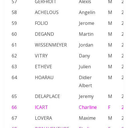
57
GERFROIT
Alexis
M
20
58
ACHELOUS
Angelin
M
26
59
FOLIO
Jerome
M
21
60
DEGAND
Martin
M
21
61
WISSENMEYER
Jordan
M
25
62
VITRY
Dany
M
24
63
ETHEVE
Julien
M
26
64
HOARAU
Didier
M
26
Albert
65
DELAPLACE
Jeremy
M
21
66
ICART
Charline
F
26
67
LOVERA
Maxime
M
24