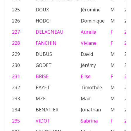
225
DOUX
Jéromine
M
26
226
HODGI
Dominique
M
21
227
DELAGNEAU
Aurelia
F
20
228
FANCHIN
Viviane
F
25
229
DUBUS
David
M
20
230
GODET
Jérémy
M
21
231
BRISE
Elise
F
22
232
PAYET
Timothée
M
26
233
MZE
Madi
M
25
234
BENATIER
Jonathan
M
25
235
VIDOT
Sabrina
F
25