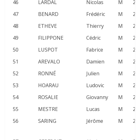
46
LARDAL
Nicolas
M
26
47
BENARD
Frédéric
M
25
48
ETHEVE
Thierry
M
26
49
FILIPPONE
Cédric
M
25
50
LUSPOT
Fabrice
M
26
51
AREVALO
Damien
M
21
52
RONNÉ
Julien
M
23
53
HOARAU
Ludovic
M
21
54
ROSALIE
Giovanny
M
20
55
MESTRE
Lucas
M
23
56
SARING
Jérôme
M
22