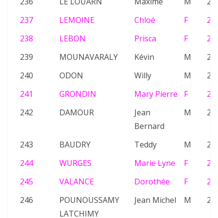
236
LE LOUARN
Maxime
M
25
237
LEMOINE
Chloé
F
23
238
LEBON
Prisca
F
26
239
MOUNAVARALY
Kévin
M
25
240
ODON
Willy
M
22
241
GRONDIN
Mary Pierre
F
26
242
DAMOUR
Jean
M
24
Bernard
243
BAUDRY
Teddy
M
20
244
WURGES
Marie Lyne
F
25
245
VALANCE
Dorothée
F
25
246
POUNOUSSAMY
Jean Michel
M
25
LATCHIMY