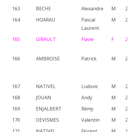
163
BECHE
Alexandre
M
21
164
HOARAU
Pascal
M
25
Laurent
165
GIRAULT
Flavie
F
24
166
AMBROISE
Patrick
M
20
167
NATIVEL
Ludovic
M
20
168
JOUAN
Andy
M
22
169
ENJALBERT
Rémy
M
23
170
DEVISMES
Valentin
M
23
171
NATIVEL
Florent
M
25