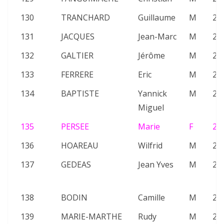
130
TRANCHARD
Guillaume
M
23
131
JACQUES
Jean-Marc
M
26
132
GALTIER
Jérôme
M
26
133
FERRERE
Eric
M
25
134
BAPTISTE
Yannick
M
21
Miguel
135
PERSEE
Marie
F
25
136
HOAREAU
Wilfrid
M
21
137
GEDEAS
Jean Yves
M
21
138
BODIN
Camille
M
24
139
MARIE-MARTHE
Rudy
M
24