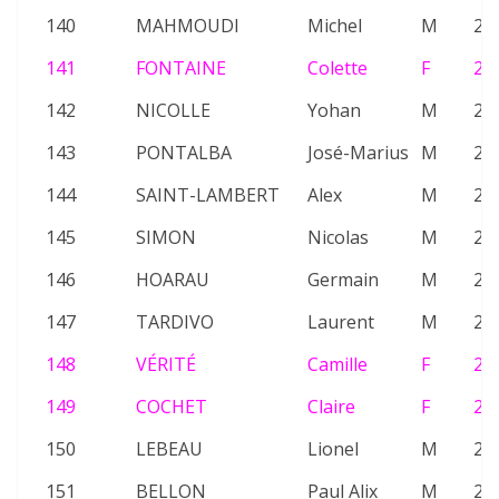
140
MAHMOUDI
Michel
M
21
141
FONTAINE
Colette
F
25
142
NICOLLE
Yohan
M
21
143
PONTALBA
José-Marius
M
25
144
SAINT-LAMBERT
Alex
M
22
145
SIMON
Nicolas
M
22
146
HOARAU
Germain
M
25
147
TARDIVO
Laurent
M
21
148
VÉRITÉ
Camille
F
24
149
COCHET
Claire
F
26
150
LEBEAU
Lionel
M
25
151
BELLON
Paul Alix
M
22