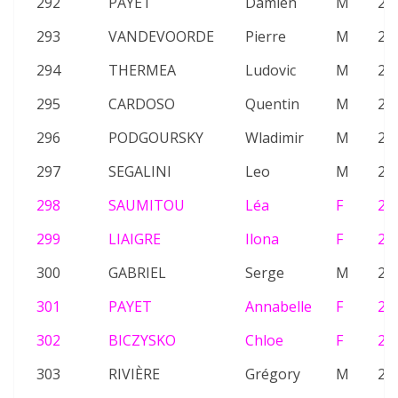
292
PAYET
Damien
M
22
293
VANDEVOORDE
Pierre
M
20
294
THERMEA
Ludovic
M
23
295
CARDOSO
Quentin
M
24
296
PODGOURSKY
Wladimir
M
24
297
SEGALINI
Leo
M
25
298
SAUMITOU
Léa
F
25
299
LIAIGRE
Ilona
F
26
300
GABRIEL
Serge
M
26
301
PAYET
Annabelle
F
21
302
BICZYSKO
Chloe
F
20
303
RIVIÈRE
Grégory
M
23