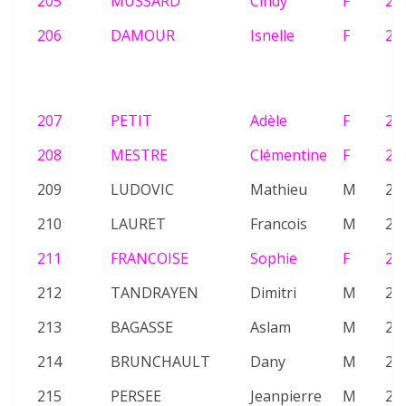
205
MUSSARD
Cindy
F
26
206
DAMOUR
Isnelle
F
21
207
PETIT
Adèle
F
22
208
MESTRE
Clémentine
F
23
209
LUDOVIC
Mathieu
M
20
210
LAURET
Francois
M
21
211
FRANCOISE
Sophie
F
26
212
TANDRAYEN
Dimitri
M
25
213
BAGASSE
Aslam
M
22
214
BRUNCHAULT
Dany
M
23
215
PERSEE
Jeanpierre
M
25