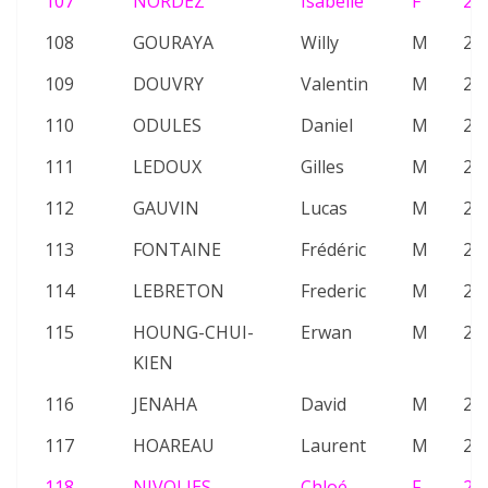
107
NORDEZ
Isabelle
F
22
108
GOURAYA
Willy
M
26
109
DOUVRY
Valentin
M
23
110
ODULES
Daniel
M
26
111
LEDOUX
Gilles
M
21
112
GAUVIN
Lucas
M
26
113
FONTAINE
Frédéric
M
20
114
LEBRETON
Frederic
M
22
115
HOUNG-CHUI-
Erwan
M
22
KIEN
116
JENAHA
David
M
26
117
HOAREAU
Laurent
M
25
118
NIVOLIES
Chloé
F
24