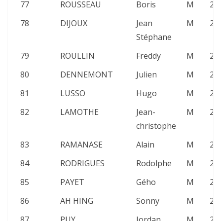
77
ROUSSEAU
Boris
M
20
78
DIJOUX
Jean
M
22
Stéphane
79
ROULLIN
Freddy
M
25
80
DENNEMONT
Julien
M
22
81
LUSSO
Hugo
M
24
82
LAMOTHE
Jean-
M
21
christophe
83
RAMANASE
Alain
M
22
84
RODRIGUES
Rodolphe
M
23
85
PAYET
Gého
M
24
86
AH HING
Sonny
M
22
87
PUY
Jordan
M
23