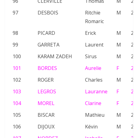
96
CLERVILLE
Thomas
M
20
97
DESBOIS
Ritchie
M
20
Romaric
98
PICARD
Erick
M
20
99
GARRETA
Laurent
M
22
100
KARAM ZADEH
Sirus
M
24
101
BORDES
Aurelie
F
24
102
ROGER
Charles
M
24
103
LEGROS
Lauranne
F
20
104
MOREL
Clarine
F
25
105
BISCAR
Mathieu
M
22
106
DIJOUX
Kévin
M
26