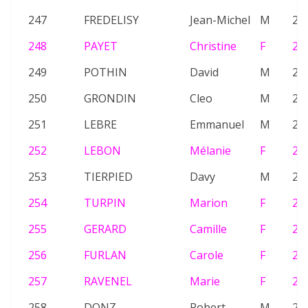
247
FREDELISY
Jean-Michel
M
26
248
PAYET
Christine
F
22
249
POTHIN
David
M
22
250
GRONDIN
Cleo
M
26
251
LEBRE
Emmanuel
M
23
252
LEBON
Mélanie
F
25
253
TIERPIED
Davy
M
24
254
TURPIN
Marion
F
21
255
GERARD
Camille
F
22
256
FURLAN
Carole
F
21
257
RAVENEL
Marie
F
21
258
DONZ
Robert
M
22