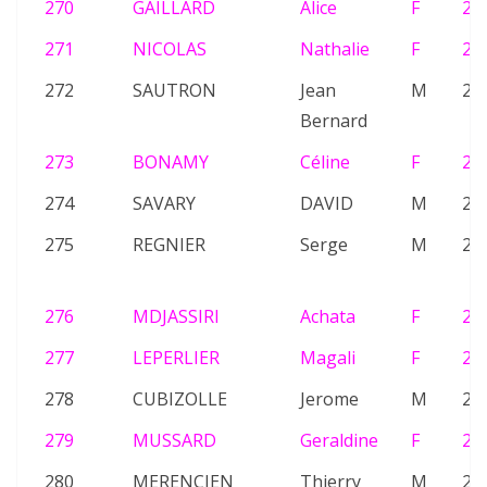
270
GAILLARD
Alice
F
23
271
NICOLAS
Nathalie
F
25
272
SAUTRON
Jean
M
21
Bernard
273
BONAMY
Céline
F
23
274
SAVARY
DAVID
M
23
275
REGNIER
Serge
M
25
276
MDJASSIRI
Achata
F
20
277
LEPERLIER
Magali
F
20
278
CUBIZOLLE
Jerome
M
25
279
MUSSARD
Geraldine
F
24
280
MERENCIEN
Thierry
M
24