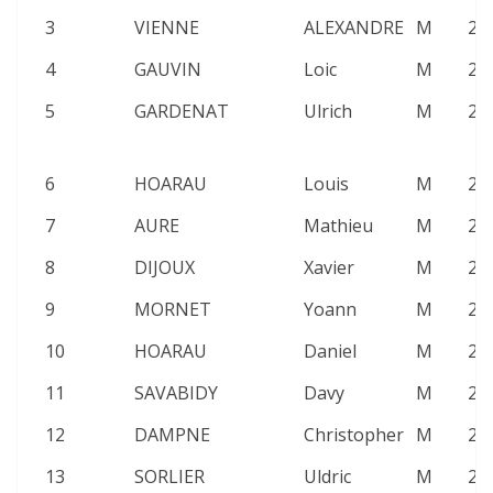
3
VIENNE
ALEXANDRE
M
26
4
GAUVIN
Loic
M
26
5
GARDENAT
Ulrich
M
20
6
HOARAU
Louis
M
20
7
AURE
Mathieu
M
24
8
DIJOUX
Xavier
M
26
9
MORNET
Yoann
M
26
10
HOARAU
Daniel
M
22
11
SAVABIDY
Davy
M
26
12
DAMPNE
Christopher
M
26
13
SORLIER
Uldric
M
26