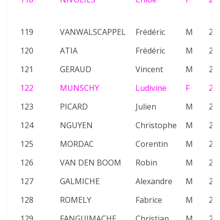
119
VANWALSCAPPEL
Frédéric
M
20
120
ATIA
Frédéric
M
25
121
GERAUD
Vincent
M
26
122
MUNSCHY
Ludivine
F
26
123
PICARD
Julien
M
26
124
NGUYEN
Christophe
M
23
125
MORDAC
Corentin
M
20
126
VAN DEN BOOM
Robin
M
24
127
GALMICHE
Alexandre
M
22
128
ROMELY
Fabrice
M
21
129
FANGUIMACHE
Christian
M
23