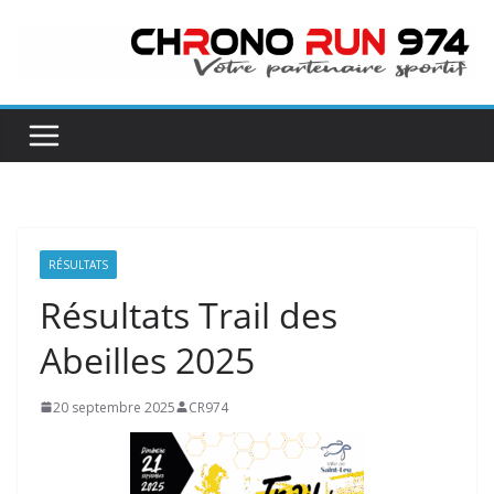
Passer
au
contenu
RÉSULTATS
Résultats Trail des
Abeilles 2025
20 septembre 2025
CR974