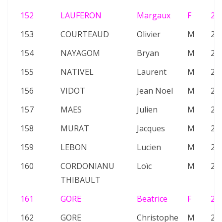
152
LAUFERON
Margaux
F
22
153
COURTEAUD
Olivier
M
23
154
NAYAGOM
Bryan
M
22
155
NATIVEL
Laurent
M
21
156
VIDOT
Jean Noel
M
25
157
MAES
Julien
M
25
158
MURAT
Jacques
M
26
159
LEBON
Lucien
M
20
160
CORDONIANU
Loïc
M
20
THIBAULT
161
GORE
Beatrice
F
24
162
GORE
Christophe
M
24