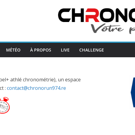
MÉTÉO
À PROPOS
LIVE
CHALLENGE
bel+ athlé chronométrie), un espace
ct :
contact@chronorun974.re