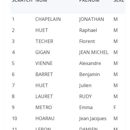
SCRATCH
NOM
PRÉNOM
SEXE
1
CHAPELAIN
JONATHAN
M
2
2
HUET
Raphael
M
2
3
TECHER
Florent
M
2
4
GIGAN
JEAN MICHEL
M
2
5
VIENNE
Alexandre
M
2
6
BARRET
Benjamin
M
2
7
HUET
Julien
M
2
8
LAURET
RUDY
M
2
9
METRO
Emma
F
2
10
HOARAU
Jean Jacques
M
2
11
LEBON
DAMIEN
M
2