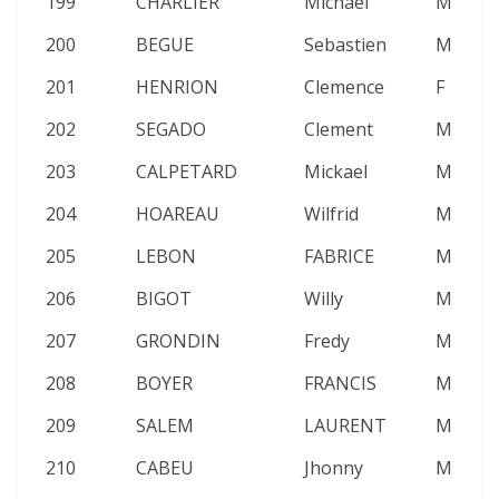
199
CHARLIER
Michael
M
2
200
BEGUE
Sebastien
M
2
201
HENRION
Clemence
F
2
202
SEGADO
Clement
M
2
203
CALPETARD
Mickael
M
2
204
HOAREAU
Wilfrid
M
2
205
LEBON
FABRICE
M
2
206
BIGOT
Willy
M
2
207
GRONDIN
Fredy
M
2
208
BOYER
FRANCIS
M
2
209
SALEM
LAURENT
M
2
210
CABEU
Jhonny
M
2