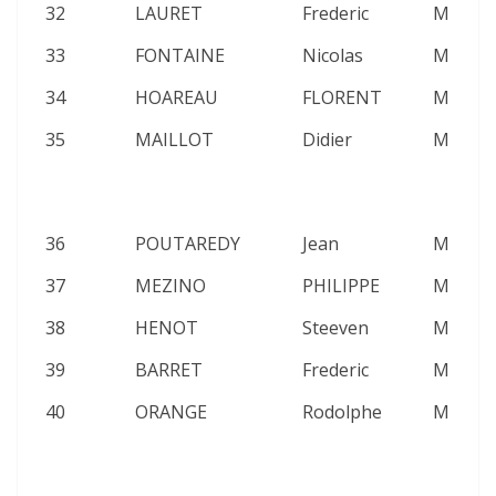
32
LAURET
Frederic
M
2
33
FONTAINE
Nicolas
M
2
34
HOAREAU
FLORENT
M
2
35
MAILLOT
Didier
M
2
36
POUTAREDY
Jean
M
2
37
MEZINO
PHILIPPE
M
2
38
HENOT
Steeven
M
2
39
BARRET
Frederic
M
2
40
ORANGE
Rodolphe
M
2