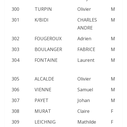
300
TURPIN
Olivier
M
2
301
K/BIDI
CHARLES
M
2
ANDRE
302
FOUGEROUX
Adrien
M
2
303
BOULANGER
FABRICE
M
2
304
FONTAINE
Laurent
M
2
305
ALCALDE
Olivier
M
2
306
VIENNE
Samuel
M
2
307
PAYET
Johan
M
2
308
MURAT
Claire
F
2
309
LEICHNIG
Mathilde
F
2