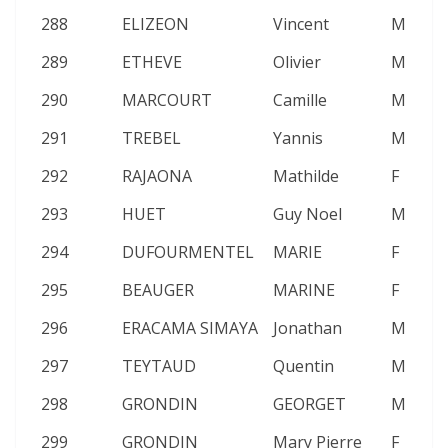
288
ELIZEON
Vincent
M
2
289
ETHEVE
Olivier
M
2
290
MARCOURT
Camille
M
2
291
TREBEL
Yannis
M
2
292
RAJAONA
Mathilde
F
2
293
HUET
Guy Noel
M
2
294
DUFOURMENTEL
MARIE
F
2
295
BEAUGER
MARINE
F
2
296
ERACAMA SIMAYA
Jonathan
M
2
297
TEYTAUD
Quentin
M
2
298
GRONDIN
GEORGET
M
2
299
GRONDIN
Mary Pierre
F
2