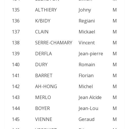
135
ALTHIERY
Johny
M
2
136
K/BIDY
Regiani
M
2
137
CLAIN
Mickael
M
2
138
SERRE-CHAMARY
Vincent
M
2
139
DERFLA
Jean-pierre
M
2
140
DURY
Romain
M
2
141
BARRET
Florian
M
2
142
AH-HONG
Michel
M
2
143
MERLO
Jean Alcide
M
2
144
BOYER
Jean-Lou
M
2
145
VIENNE
Geraud
M
2