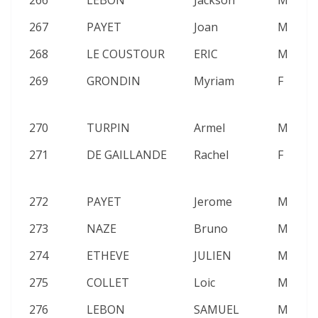
266
LEBON
Jackson
M
2
267
PAYET
Joan
M
2
268
LE COUSTOUR
ERIC
M
2
269
GRONDIN
Myriam
F
2
270
TURPIN
Armel
M
2
271
DE GAILLANDE
Rachel
F
2
272
PAYET
Jerome
M
2
273
NAZE
Bruno
M
2
274
ETHEVE
JULIEN
M
2
275
COLLET
Loic
M
2
276
LEBON
SAMUEL
M
2