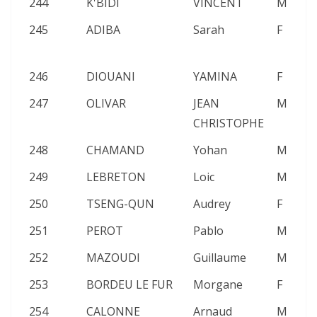
244
K'BIDI
VINCENT
M
2
245
ADIBA
Sarah
F
2
246
DIOUANI
YAMINA
F
2
247
OLIVAR
JEAN
M
2
CHRISTOPHE
248
CHAMAND
Yohan
M
2
249
LEBRETON
Loic
M
2
250
TSENG-QUN
Audrey
F
2
251
PEROT
Pablo
M
2
252
MAZOUDI
Guillaume
M
2
253
BORDEU LE FUR
Morgane
F
2
254
CALONNE
Arnaud
M
2