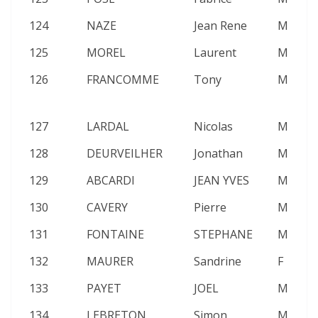
124
NAZE
Jean Rene
M
2
125
MOREL
Laurent
M
2
126
FRANCOMME
Tony
M
2
127
LARDAL
Nicolas
M
2
128
DEURVEILHER
Jonathan
M
2
129
ABCARDI
JEAN YVES
M
2
130
CAVERY
Pierre
M
2
131
FONTAINE
STEPHANE
M
2
132
MAURER
Sandrine
F
2
133
PAYET
JOEL
M
2
134
LEBRETON
Simon
M
2