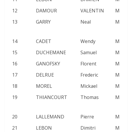
12
DAMOUR
VALENTIN
M
2
13
GARRY
Neal
M
2
14
CADET
Wendy
M
2
15
DUCHEMANE
Samuel
M
2
16
GANOFSKY
Florent
M
2
17
DELRUE
Frederic
M
2
18
MOREL
Mickael
M
2
19
THIANCOURT
Thomas
M
2
20
LALLEMAND
Pierre
M
2
21
LEBON
Dimitri
M
2