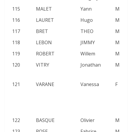
115
MALET
Yann
M
2
116
LAURET
Hugo
M
2
117
BRET
THEO
M
2
118
LEBON
JIMMY
M
2
119
ROBERT
Willem
M
2
120
VITRY
Jonathan
M
2
121
VARANE
Vanessa
F
2
122
BASQUE
Olivier
M
2
123
POSE
Fabrice
M
2