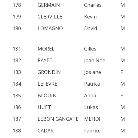
178
GERMAIN
Charles
M
2
179
CLERVILLE
Kevin
M
2
180
LOMAGNO
David
M
2
181
MOREL
Gilles
M
2
182
PAYET
Jean Noel
M
2
183
GRONDIN
Josiane
F
2
184
LEFEVRE
Patrice
M
2
185
BLOUIN
Anna
F
2
186
HUET
Lukas
M
2
187
LEBON GANGATE
MEHDI
M
2
188
CADAR
Fabrice
M
2