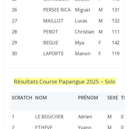
26
PERSEE RICA
Miguel
M
131
27
MAILLOT
Lucas
M
132
28
PEROT
Christian
M
111
29
BEGUE
Mya
F
142
30
LAPORTE
Manon
F
119
Résultats Course Papangue 2025 – Solo
SCRATCH
NOM
PRÉNOM
SEXE
TE
1
LE BOUCHER
Adrien
M
01:
2
ETHEVE
Yvann
M
01: