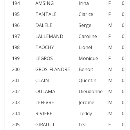
194
AMSING
Irina
F
02:
195
TANTALE
Clarice
F
02:
196
DALELE
Serge
M
02:
197
LALLEMAND
Caroline
F
02:
198
TAOCHY
Lionel
M
02:
199
LEGROS
Monique
F
02:
200
GROS-FLANDRE
Benoît
M
02:
201
CLAIN
Quentin
M
02:
202
OULAMA
Dieudonne
M
02:
203
LEFEVRE
Jérôme
M
02:
204
RIVIERE
Teddy
M
02:
205
GIRAULT
Léa
F
02: