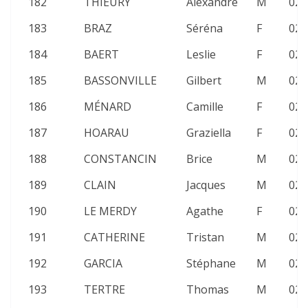
182
THIEURY
Alexandre
M
02:
183
BRAZ
Séréna
F
02:
184
BAERT
Leslie
F
02:
185
BASSONVILLE
Gilbert
M
02:
186
MÉNARD
Camille
F
02:
187
HOARAU
Graziella
F
02:
188
CONSTANCIN
Brice
M
02:
189
CLAIN
Jacques
M
02:
190
LE MERDY
Agathe
F
02:
191
CATHERINE
Tristan
M
02:
192
GARCIA
Stéphane
M
02:
193
TERTRE
Thomas
M
02: