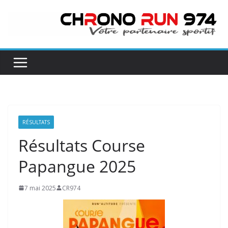
Passer
au
contenu
RÉSULTATS
Résultats Course
Papangue 2025
7 mai 2025
CR974