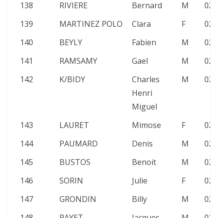
138
RIVIERE
Bernard
M
02:
139
MARTINEZ POLO
Clara
F
02:
140
BEYLY
Fabien
M
02:
141
RAMSAMY
Gael
M
02:
142
K/BIDY
Charles
M
02:
Henri
Miguel
143
LAURET
Mimose
F
02:
144
PAUMARD
Denis
M
02:
145
BUSTOS
Benoit
M
02:
146
SORIN
Julie
F
02:
147
GRONDIN
Billy
M
02:
148
PAYET
Jacques
M
02: