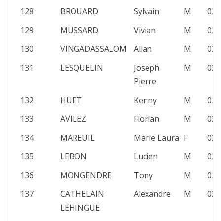
128
BROUARD
Sylvain
M
02:
129
MUSSARD
Vivian
M
02:
130
VINGADASSALOM
Allan
M
02:
131
LESQUELIN
Joseph
M
02:
Pierre
132
HUET
Kenny
M
02:
133
AVILEZ
Florian
M
02:
134
MAREUIL
Marie Laura
F
02:
135
LEBON
Lucien
M
02:
136
MONGENDRE
Tony
M
02:
137
CATHELAIN
Alexandre
M
02:
LEHINGUE