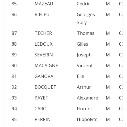
85
MAZEAU
Cedric
M
02:
86
RIFLEU
Georges
M
02:
Sully
87
TECHER
Thomas
M
02:
88
LEDOUX
Gilles
M
02:
89
SEVERIN
Joseph
M
02:
90
MACAIGNE
Vincent
M
02:
91
GANOVA
Elie
M
02:
92
BOCQUET
Arthur
M
02:
93
PAYET
Alexandre
M
02:
94
CARO
Florent
M
02:
95
PERRIN
Hippolyte
M
02: