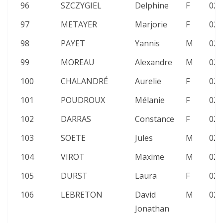
96
SZCZYGIEL
Delphine
F
02:
97
METAYER
Marjorie
F
02:
98
PAYET
Yannis
M
02:
99
MOREAU
Alexandre
M
02:
100
CHALANDRÉ
Aurelie
F
02:
101
POUDROUX
Mélanie
F
02:
102
DARRAS
Constance
F
02:
103
SOETE
Jules
M
02:
104
VIROT
Maxime
M
02:
105
DURST
Laura
F
02:
106
LEBRETON
David
M
02:
Jonathan