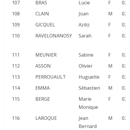
107
BRAS
Lucie
F
02:
108
CLAIN
Joan
M
02:
109
GICQUEL
Aziliz
F
02:
110
RAVELONANOSY
Sarah
F
02:
111
MEUNIER
Sabine
F
02:
112
ASSON
Olivier
M
02:
113
PERROUAULT
Huguette
F
02:
114
EMMA
Sébastien
M
02:
115
BERGE
Marie
F
02:
Monique
116
LAROQUE
Jean
M
02:
Bernard