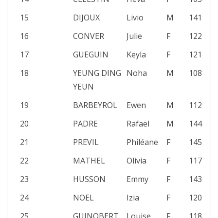
15
DIJOUX
Livio
M
141
16
CONVER
Julie
F
122
17
GUEGUIN
Keyla
F
121
18
YEUNG DING
Noha
M
108
YEUN
19
BARBEYROL
Ewen
M
112
20
PADRE
Rafaël
M
144
21
PREVIL
Philéane
F
145
22
MATHEL
Olivia
F
117
23
HUSSON
Emmy
F
143
24
NOEL
Izia
F
120
25
GUINOBERT
Louise
F
118