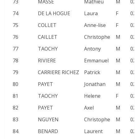
73
MASSE
Mathieu
M
02:
74
DE LA HOGUE
Laura
F
02:
75
COLLET
Anne-lise
F
02:
76
CAILLET
Christophe
M
02:
77
TAOCHY
Antony
M
02:
78
RIVIERE
Emmanuel
M
02:
79
CARRIERE RICHEZ
Patrick
M
02:
80
PAYET
Jonathan
M
02:
81
TAOCHY
Helene
F
02:
82
PAYET
Axel
M
02:
83
NGUYEN
Christophe
M
02:
84
BENARD
Laurent
M
02: