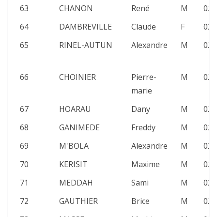
63
CHANON
René
M
02:
64
DAMBREVILLE
Claude
F
02:
65
RINEL-AUTUN
Alexandre
M
02:
66
CHOINIER
Pierre-
M
02:
marie
67
HOARAU
Dany
M
02:
68
GANIMEDE
Freddy
M
02:
69
M'BOLA
Alexandre
M
02:
70
KERISIT
Maxime
M
02:
71
MEDDAH
Sami
M
02:
72
GAUTHIER
Brice
M
02: