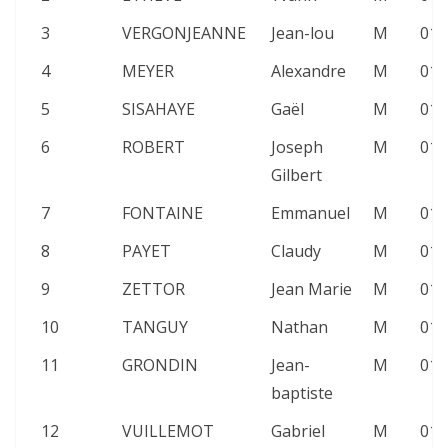
3
VERGONJEANNE
Jean-lou
M
01:
4
MEYER
Alexandre
M
01:
5
SISAHAYE
Gaël
M
01:
6
ROBERT
Joseph
M
01:
Gilbert
7
FONTAINE
Emmanuel
M
01:
8
PAYET
Claudy
M
01:
9
ZETTOR
Jean Marie
M
01:
10
TANGUY
Nathan
M
01:
11
GRONDIN
Jean-
M
01:
baptiste
12
VUILLEMOT
Gabriel
M
01: