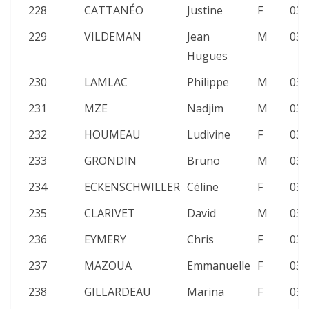
228
CATTANÉO
Justine
F
03:
229
VILDEMAN
Jean
M
03:
Hugues
230
LAMLAC
Philippe
M
03:
231
MZE
Nadjim
M
03:
232
HOUMEAU
Ludivine
F
03:
233
GRONDIN
Bruno
M
03:
234
ECKENSCHWILLER
Céline
F
03:
235
CLARIVET
David
M
03:
236
EYMERY
Chris
F
03:
237
MAZOUA
Emmanuelle
F
03:
238
GILLARDEAU
Marina
F
03: