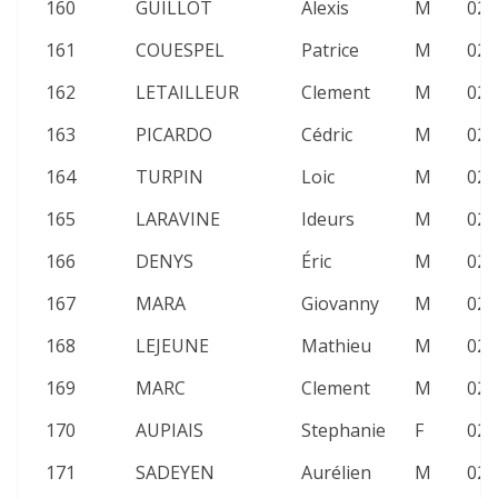
160
GUILLOT
Alexis
M
02:
161
COUESPEL
Patrice
M
02:
162
LETAILLEUR
Clement
M
02:
163
PICARDO
Cédric
M
02:
164
TURPIN
Loic
M
02:
165
LARAVINE
Ideurs
M
02:
166
DENYS
Éric
M
02:
167
MARA
Giovanny
M
02:
168
LEJEUNE
Mathieu
M
02:
169
MARC
Clement
M
02:
170
AUPIAIS
Stephanie
F
02:
171
SADEYEN
Aurélien
M
02: