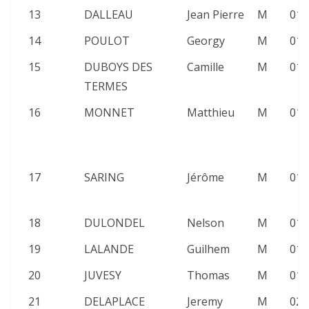
13
DALLEAU
Jean Pierre
M
01:
14
POULOT
Georgy
M
01:
15
DUBOYS DES
Camille
M
01:
TERMES
16
MONNET
Matthieu
M
01:
17
SARING
Jérôme
M
01:
18
DULONDEL
Nelson
M
01:
19
LALANDE
Guilhem
M
01:
20
JUVESY
Thomas
M
01:
21
DELAPLACE
Jeremy
M
02: