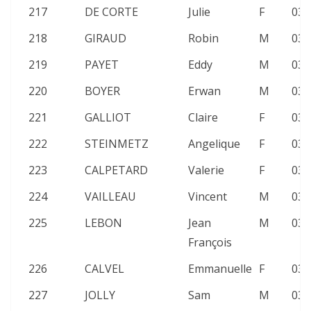
217
DE CORTE
Julie
F
03:
218
GIRAUD
Robin
M
03:
219
PAYET
Eddy
M
03:
220
BOYER
Erwan
M
03:
221
GALLIOT
Claire
F
03:
222
STEINMETZ
Angelique
F
03:
223
CALPETARD
Valerie
F
03:
224
VAILLEAU
Vincent
M
03:
225
LEBON
Jean
M
03:
François
226
CALVEL
Emmanuelle
F
03:
227
JOLLY
Sam
M
03: