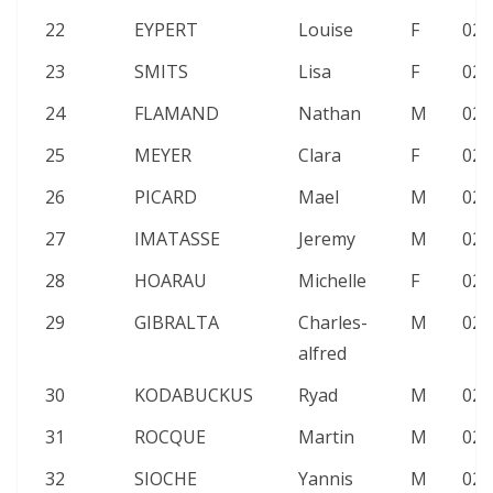
22
EYPERT
Louise
F
02:
23
SMITS
Lisa
F
02:
24
FLAMAND
Nathan
M
02:
25
MEYER
Clara
F
02:
26
PICARD
Mael
M
02:
27
IMATASSE
Jeremy
M
02:
28
HOARAU
Michelle
F
02:
29
GIBRALTA
Charles-
M
02:
alfred
30
KODABUCKUS
Ryad
M
02:
31
ROCQUE
Martin
M
02:
32
SIOCHE
Yannis
M
02: