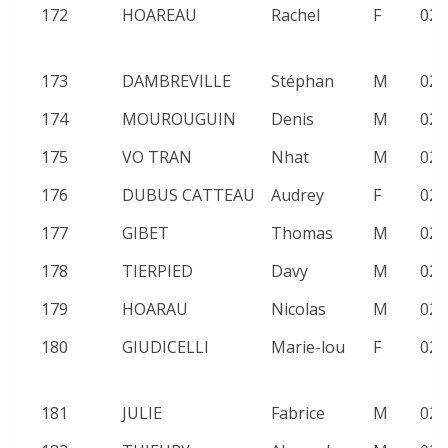
172
HOAREAU
Rachel
F
02:
173
DAMBREVILLE
Stéphan
M
02:
174
MOUROUGUIN
Denis
M
02:
175
VO TRAN
Nhat
M
02:
176
DUBUS CATTEAU
Audrey
F
02:
177
GIBET
Thomas
M
02:
178
TIERPIED
Davy
M
02:
179
HOARAU
Nicolas
M
02:
180
GIUDICELLI
Marie-lou
F
02:
181
JULIE
Fabrice
M
02: