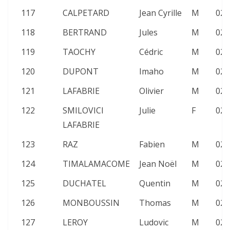
117
CALPETARD
Jean Cyrille
M
02:
118
BERTRAND
Jules
M
02:
119
TAOCHY
Cédric
M
02:
120
DUPONT
Imaho
M
02:
121
LAFABRIE
Olivier
M
02:
122
SMILOVICI
Julie
F
02:
LAFABRIE
123
RAZ
Fabien
M
02:
124
TIMALAMACOME
Jean Noël
M
02:
125
DUCHATEL
Quentin
M
02:
126
MONBOUSSIN
Thomas
M
02:
127
LEROY
Ludovic
M
02: