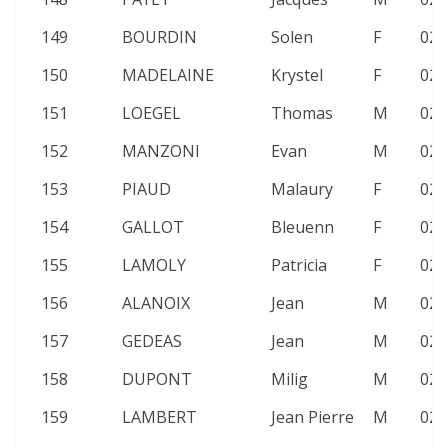
149
BOURDIN
Solen
F
02:
150
MADELAINE
Krystel
F
02:
151
LOEGEL
Thomas
M
02:
152
MANZONI
Evan
M
02:
153
PIAUD
Malaury
F
02:
154
GALLOT
Bleuenn
F
02:
155
LAMOLY
Patricia
F
02:
156
ALANOIX
Jean
M
02:
157
GEDEAS
Jean
M
02:
158
DUPONT
Milig
M
02:
159
LAMBERT
Jean Pierre
M
02: