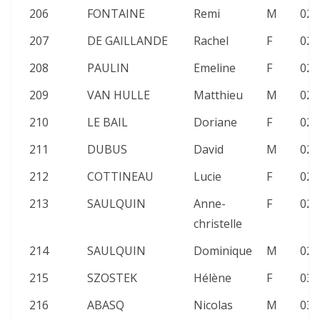
206
FONTAINE
Remi
M
02:
207
DE GAILLANDE
Rachel
F
02:
208
PAULIN
Emeline
F
02:
209
VAN HULLE
Matthieu
M
02:
210
LE BAIL
Doriane
F
02:
211
DUBUS
David
M
02:
212
COTTINEAU
Lucie
F
02:
213
SAULQUIN
Anne-
F
02:
christelle
214
SAULQUIN
Dominique
M
02:
215
SZOSTEK
Hélène
F
03:
216
ABASQ
Nicolas
M
03: