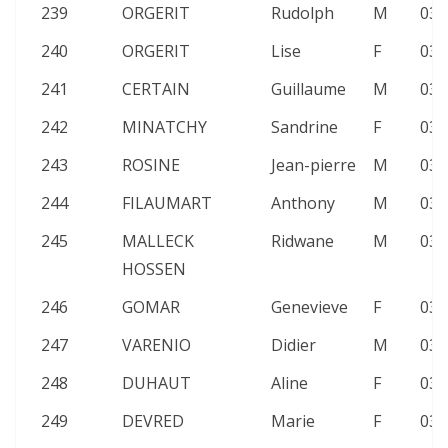
239
ORGERIT
Rudolph
M
03:
240
ORGERIT
Lise
F
03:
241
CERTAIN
Guillaume
M
03:
242
MINATCHY
Sandrine
F
03:
243
ROSINE
Jean-pierre
M
03:
244
FILAUMART
Anthony
M
03:
245
MALLECK
Ridwane
M
03:
HOSSEN
246
GOMAR
Genevieve
F
03:
247
VARENIO
Didier
M
03:
248
DUHAUT
Aline
F
03:
249
DEVRED
Marie
F
03: