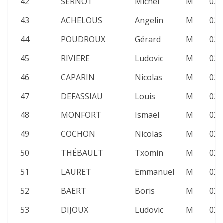
42
SERNOT
Michel
M
02:
43
ACHELOUS
Angelin
M
02:
44
POUDROUX
Gérard
M
02:
45
RIVIERE
Ludovic
M
02:
46
CAPARIN
Nicolas
M
02:
47
DEFASSIAU
Louis
M
02:
48
MONFORT
Ismael
M
02:
49
COCHON
Nicolas
M
02:
50
THÉBAULT
Txomin
M
02:
51
LAURET
Emmanuel
M
02:
52
BAERT
Boris
M
02:
53
DIJOUX
Ludovic
M
02: