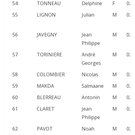
54
TONNEAU
Delphine
F
02:
55
LIGNON
Julian
M
02:
56
JAVEGNY
Jean
M
02:
Philippe
57
TORINIERE
André
M
02:
Georges
58
COLOMBIER
Nicolas
M
02:
59
MAKDA
Salmaane
M
02:
60
BLERREAU
Antonin
M
02:
61
CLARET
Jean
M
02:
Philippe
62
PAVOT
Noah
M
02: