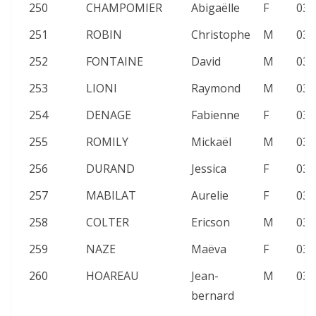
250
CHAMPOMIER
Abigaëlle
F
03:
251
ROBIN
Christophe
M
03:
252
FONTAINE
David
M
03:
253
LIONI
Raymond
M
03:
254
DENAGE
Fabienne
F
03:
255
ROMILY
Mickaël
M
03:
256
DURAND
Jessica
F
03:
257
MABILAT
Aurelie
F
03:
258
COLTER
Ericson
M
03:
259
NAZE
Maëva
F
03:
260
HOAREAU
Jean-
M
03:
bernard