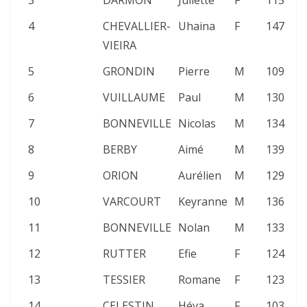
3
DARMON
Juliette
F
115
4
CHEVALLIER-
Uhaina
F
147
VIEIRA
5
GRONDIN
Pierre
M
109
6
VUILLAUME
Paul
M
130
7
BONNEVILLE
Nicolas
M
134
8
BERBY
Aimé
M
139
9
ORION
Aurélien
M
129
10
VARCOURT
Keyranne
M
136
11
BONNEVILLE
Nolan
M
133
12
RUTTER
Efie
F
124
13
TESSIER
Romane
F
123
14
CELESTIN
Héva
F
103