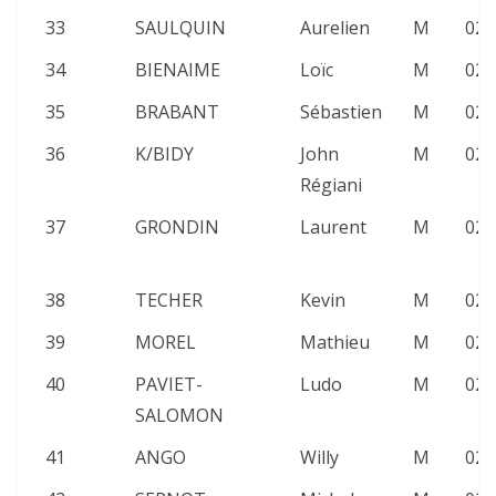
33
SAULQUIN
Aurelien
M
02:
34
BIENAIME
Loïc
M
02:
35
BRABANT
Sébastien
M
02:
36
K/BIDY
John
M
02:
Régiani
37
GRONDIN
Laurent
M
02:
38
TECHER
Kevin
M
02:
39
MOREL
Mathieu
M
02:
40
PAVIET-
Ludo
M
02:
SALOMON
41
ANGO
Willy
M
02: